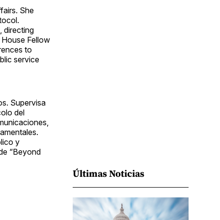
Facebook
Pinterest
LinkedIn
WhatsApp
Email
fairs. She
tocol.
 directing
e House Fellow
rences to
lic service
os. Supervisa
olo del
omunicaciones,
namentales.
lico y
e de “Beyond
Últimas Noticias