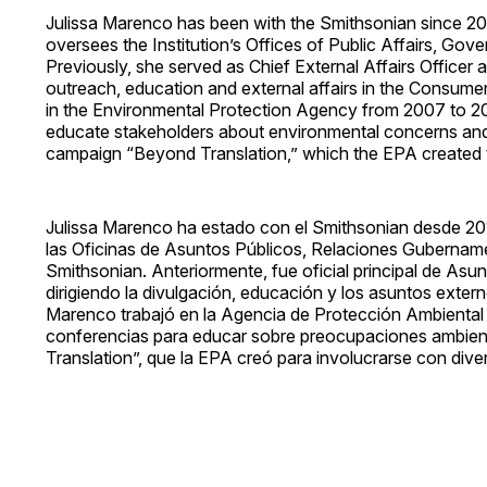
Julissa Marenco has been with the Smithsonian since 20
oversees the Institution’s Offices of Public Affairs, Gov
Previously, she served as Chief External Affairs Office
outreach, education and external affairs in the Consu
in the Environmental Protection Agency from 2007 to 2
educate stakeholders about environmental concerns and 
campaign “Beyond Translation,” which the EPA created t
Julissa Marenco ha estado con el Smithsonian desde 2
las Oficinas de Asuntos Públicos, Relaciones Gubernamen
Smithsonian. Anteriormente, fue oficial principal de As
dirigiendo la divulgación, educación y los asuntos ext
Marenco trabajó en la Agencia de Protección Ambiental 
conferencias para educar sobre preocupaciones ambienta
Translation”, que la EPA creó para involucrarse con div