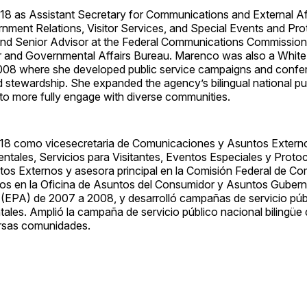
18 as Assistant Secretary for Communications and External Af
ernment Relations, Visitor Services, and Special Events and Pro
r and Senior Advisor at the Federal Communications Commission,
mer and Governmental Affairs Bureau. Marenco was also a Whit
008 where she developed public service campaigns and confe
stewardship. She expanded the agency’s bilingual national pub
o more fully engage with diverse communities.
018 como vicesecretaria de Comunicaciones y Asuntos Extern
tales, Servicios para Visitantes, Eventos Especiales y Protoc
untos Externos y asesora principal en la Comisión Federal de C
ernos en la Oficina de Asuntos del Consumidor y Asuntos Guber
(EPA) de 2007 a 2008, y desarrolló campañas de servicio púb
les. Amplió la campaña de servicio público nacional bilingü
ersas comunidades.