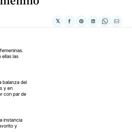
femenino
𝕏
Compartir
Share
Compartir
Share
Compa
en
on
en
on
via
Facebook
Pinterest
LinkedIn
WhatsApp
Email
 femeninas.
ellas las
a balanza del
s y en
r con par de
a instancia
vorito y