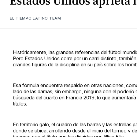
Estados Unidos aprieta
EL TIEMPO LATINO TEAM
Históricamente, las grandes referencias del fútbol mund
Pero Estados Unidos corre por un carril distinto, tambié
grandes figuras de la disciplina en su país sobre los hom
Esa fórmula encuentra respaldo en otras naciones, como
lado de las damas; sin embargo, ninguna con el poderío
búsqueda del cuarto en Francia 2019, lo que aumentaría
títulos.
En territorio galo, el cuadro de las barras y las estrella
donde se ubica, arrollando desde el inicio del torneo y
hacerse con el título que las dirigidas por Jillian Ellis.