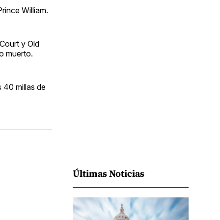
Facebook
Pinterest
LinkedIn
WhatsApp
Email
rince William.
 Court y Old
do muerto.
 40 millas de
Últimas Noticias