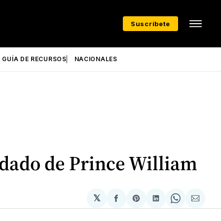
Suscríbete
GUÍA DE RECURSOS
NACIONALES
ndado de Prince William
𝕏
Compartir
Share
Compartir
Share
Compa
en
on
en
on
via