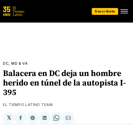
Suscríbete
DC, MD & VA
Balacera en DC deja un hombre
herido en túnel de la autopista I-
395
EL TIEMPO LATINO TEAM
𝕏
Compartir
Share
Compartir
Share
Compartir
en
on
en
on
via
Facebook
Pinterest
LinkedIn
WhatsApp
Email