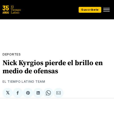
Suscríbete
DEPORTES
Nick Kyrgios pierde el brillo en
medio de ofensas
EL TIEMPO LATINO TEAM
𝕏
Compartir
Share
Compartir
Share
Compartir
en
on
en
on
via
Facebook
Pinterest
LinkedIn
WhatsApp
Email