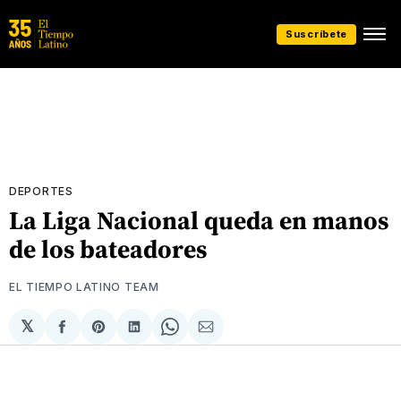
Suscríbete
DEPORTES
La Liga Nacional queda en manos
de los bateadores
EL TIEMPO LATINO TEAM
𝕏
Compartir
Share
Compartir
Share
Compartir
en
on
en
on
via
Facebook
Pinterest
LinkedIn
WhatsApp
Email