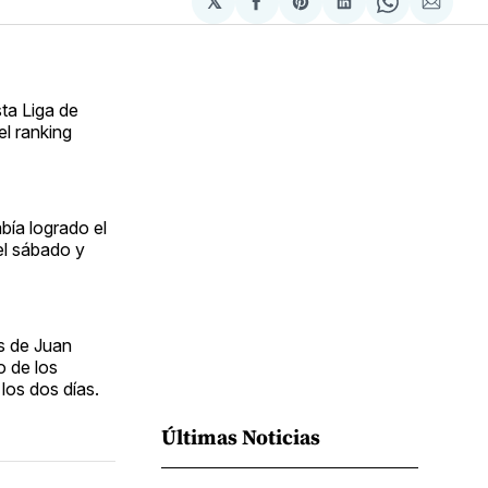
𝕏
Compartir
Share
Compartir
Share
Compa
en
on
en
on
via
Facebook
Pinterest
LinkedIn
WhatsApp
Email
ta Liga de
l ranking
bía logrado el
el sábado y
os de Juan
o de los
los dos días.
Últimas Noticias