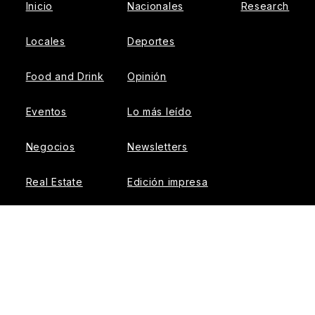
Inicio
Nacionales
Research
Locales
Deportes
Food and Drink
Opinión
Eventos
Lo más leído
Negocios
Newsletters
Real Estate
Edición impresa
Historias Latinas
Acerca de Nosotros
Guía de Recursos
Advertise with us
© 2026 El Tiempo Latino