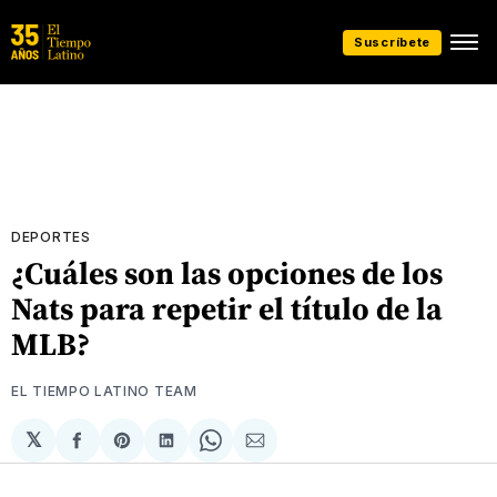
Suscríbete
DEPORTES
¿Cuáles son las opciones de los
Nats para repetir el título de la
MLB?
EL TIEMPO LATINO TEAM
𝕏
Compartir
Share
Compartir
Share
Compartir
en
on
en
on
via
Facebook
Pinterest
LinkedIn
WhatsApp
Email