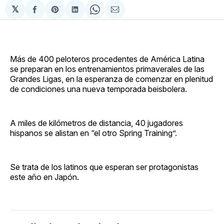
𝕏
Compartir
Share
Compartir
Share
Compartir
en
on
en
on
via
Facebook
Pinterest
LinkedIn
WhatsApp
Email
Más de 400 peloteros procedentes de América Latina
se preparan en los entrenamientos primaverales de las
Grandes Ligas, en la esperanza de comenzar en plenitud
de condiciones una nueva temporada beisbolera.
A miles de kilómetros de distancia, 40 jugadores
hispanos se alistan en “el otro Spring Training”.
Se trata de los latinos que esperan ser protagonistas
este año en Japón.