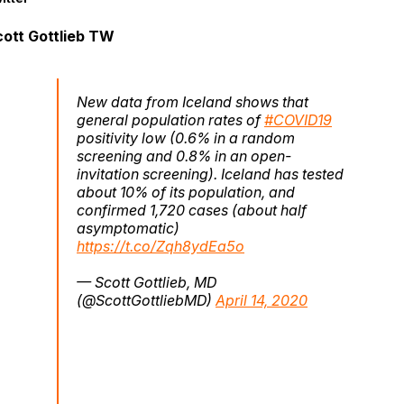
ott Gottlieb TW
New data from Iceland shows that
general population rates of
#COVID19
positivity low (0.6% in a random
screening and 0.8% in an open-
invitation screening). Iceland has tested
about 10% of its population, and
confirmed 1,720 cases (about half
asymptomatic)
https://t.co/Zqh8ydEa5o
— Scott Gottlieb, MD
(@ScottGottliebMD)
April 14, 2020