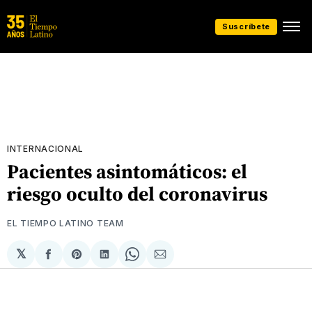
Suscríbete
INTERNACIONAL
Pacientes asintomáticos: el
riesgo oculto del coronavirus
EL TIEMPO LATINO TEAM
𝕏
Compartir
Share
Compartir
Share
Compartir
en
on
en
on
via
Facebook
Pinterest
LinkedIn
WhatsApp
Email