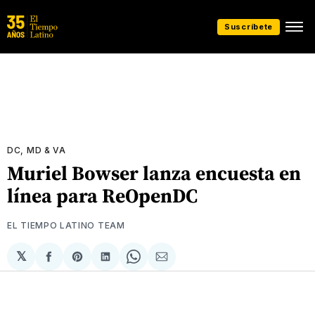
Suscríbete
DC, MD & VA
Muriel Bowser lanza encuesta en
línea para ReOpenDC
EL TIEMPO LATINO TEAM
𝕏
Compartir
Share
Compartir
Share
Compartir
en
on
en
on
via
Facebook
Pinterest
LinkedIn
WhatsApp
Email