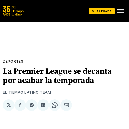
Suscríbete
DEPORTES
La Premier League se decanta
por acabar la temporada
EL TIEMPO LATINO TEAM
𝕏
Compartir
Share
Compartir
Share
Compartir
en
on
en
on
via
Facebook
Pinterest
LinkedIn
WhatsApp
Email