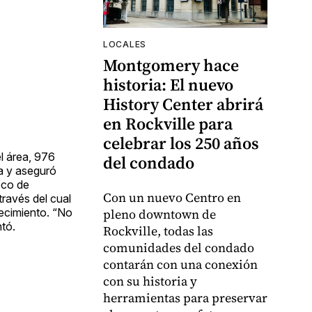
LOCALES
Montgomery hace
historia: El nuevo
History Center abrirá
en Rockville para
celebrar los 250 años
l área, 976
del condado
ra y aseguró
oco de
Con un nuevo Centro en
ravés del cual
decimiento. “No
pleno downtown de
tó.
Rockville, todas las
comunidades del condado
contarán con una conexión
con su historia y
herramientas para preservar