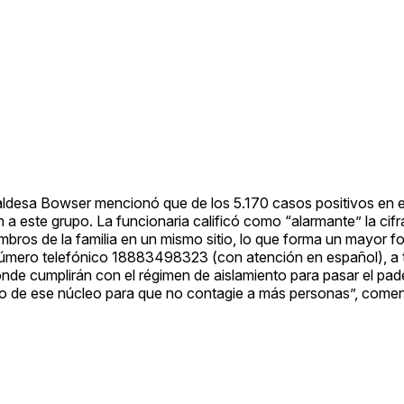
lcaldesa Bowser mencionó que de los 5.170 casos positivos en e
 a este grupo. La funcionaria calificó como “alarmante” la cif
mbros de la familia en un mismo sitio, lo que forma un mayor f
l número telefónico 18883498323 (con atención en español), a t
onde cumplirán con el régimen de aislamiento para pasar el pa
rlo de ese núcleo para que no contagie a más personas”, comen