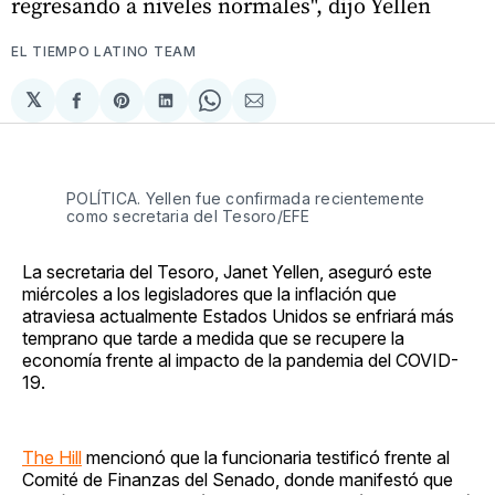
regresando a niveles normales", dijo Yellen
EL TIEMPO LATINO TEAM
𝕏
Compartir
Share
Compartir
Share
Compartir
en
on
en
on
via
Facebook
Pinterest
LinkedIn
WhatsApp
Email
POLÍTICA. Yellen fue confirmada recientemente
como secretaria del Tesoro/EFE
La secretaria del Tesoro, Janet Yellen, aseguró este
miércoles a los legisladores que la inflación que
atraviesa actualmente Estados Unidos se enfriará más
temprano que tarde a medida que se recupere la
economía frente al impacto de la pandemia del COVID-
19.
The Hill
mencionó que la funcionaria testificó frente al
Comité de Finanzas del Senado, donde manifestó que