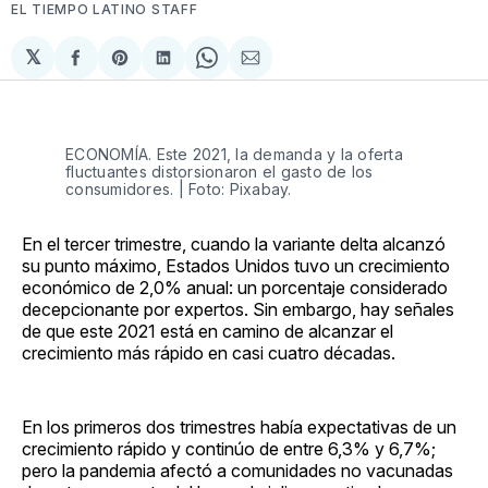
EL TIEMPO LATINO STAFF
𝕏
Compartir
Share
Compartir
Share
Compartir
en
on
en
on
via
Facebook
Pinterest
LinkedIn
WhatsApp
Email
ECONOMÍA. Este 2021, la demanda y la oferta
fluctuantes distorsionaron el gasto de los
consumidores. | Foto: Pixabay.
En el tercer trimestre, cuando la variante delta alcanzó
su punto máximo, Estados Unidos tuvo un crecimiento
económico de 2,0% anual: un porcentaje considerado
decepcionante por expertos. Sin embargo, hay señales
de que este 2021 está en camino de alcanzar el
crecimiento más rápido en casi cuatro décadas.
En los primeros dos trimestres había expectativas de un
crecimiento rápido y continúo de entre 6,3% y 6,7%;
pero la pandemia afectó a comunidades no vacunadas