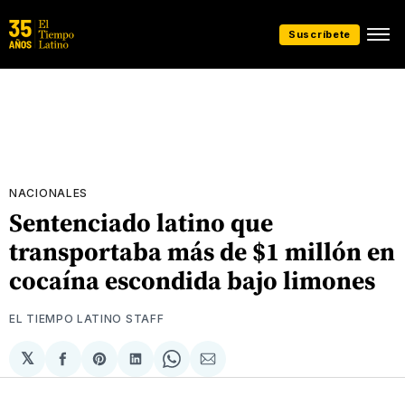
Suscríbete
NACIONALES
Sentenciado latino que
transportaba más de $1 millón en
cocaína escondida bajo limones
EL TIEMPO LATINO STAFF
𝕏
Compartir
Share
Compartir
Share
Compartir
en
on
en
on
via
Facebook
Pinterest
LinkedIn
WhatsApp
Email