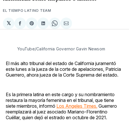
EL TIEMPO LATINO TEAM
𝕏
Compartir
Share
Compartir
Share
Compartir
en
on
en
on
via
Facebook
Pinterest
LinkedIn
WhatsApp
Email
YouTube/California Governor Gavin Newsom
El más alto tribunal del estado de California juramentó
este lunes a la jueza de la corte de apelaciones, Patricia
Guerrero, ahora jueza de la Corte Suprema del estado.
Es la primera latina en este cargo y su nombramiento
restaura la mayoría femenina en el tribunal, que tiene
siete miembros, informó
Los Angeles Times.
Guerrero
reemplazará al juez asociado Mariano-Florentino
Cuéllar, quien dejó el estrado en octubre de 2021.