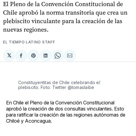
El Pleno de la Convención Constitucional de
Chile aprobó la norma transitoria que crea un
plebiscito vinculante para la creación de las
nuevas regiones.
EL TIEMPO LATINO STAFF
𝕏
Compartir
Share
Compartir
Share
Compartir
en
on
en
on
via
Facebook
Pinterest
LinkedIn
WhatsApp
Email
Constituyentitas de Chile celebrando el
plebiscito. Foto: Twitter @tomaslaibe
En Chile el Pleno de la Convención Constitucional
aprobó la creación de dos consultas vinculantes. Esto
para ratificar la creación de las regiones autónomas de
Chiloé y Aconcagua.