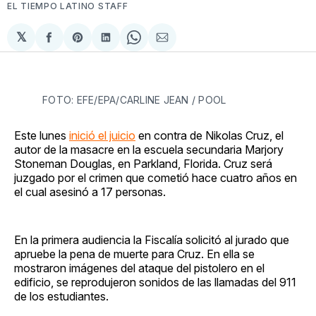
EL TIEMPO LATINO STAFF
𝕏
Compartir
Share
Compartir
Share
Compartir
en
on
en
on
via
Facebook
Pinterest
LinkedIn
WhatsApp
Email
FOTO: EFE/EPA/CARLINE JEAN / POOL
Este lunes
inició el juicio
en contra de Nikolas Cruz, el
autor de la masacre en la escuela secundaria Marjory
Stoneman Douglas, en Parkland, Florida. Cruz será
juzgado por el crimen que cometió hace cuatro años en
el cual asesinó a 17 personas.
En la primera audiencia la Fiscalía solicitó al jurado que
apruebe la pena de muerte para Cruz. En ella se
mostraron imágenes del ataque del pistolero en el
edificio, se reprodujeron sonidos de las llamadas del 911
de los estudiantes.