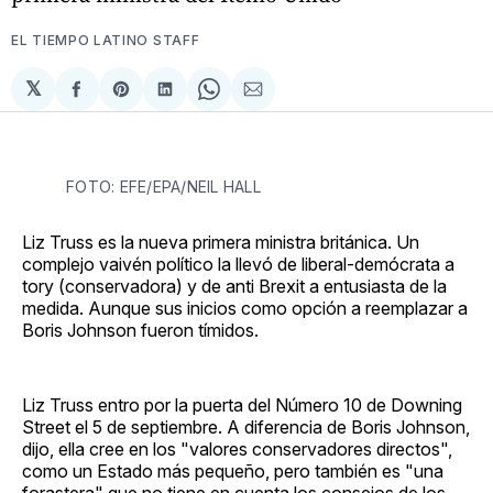
EL TIEMPO LATINO STAFF
𝕏
Compartir
Share
Compartir
Share
Compartir
en
on
en
on
via
Facebook
Pinterest
LinkedIn
WhatsApp
Email
FOTO: EFE/EPA/NEIL HALL
Liz Truss es la nueva primera ministra británica. Un
complejo vaivén político la llevó de liberal-demócrata a
tory (conservadora) y de anti Brexit a entusiasta de la
medida. Aunque sus inicios como opción a reemplazar a
Boris Johnson fueron tímidos.
Liz Truss entro por la puerta del Número 10 de Downing
Street el 5 de septiembre. A diferencia de Boris Johnson,
dijo, ella cree en los "valores conservadores directos",
como un Estado más pequeño, pero también es "una
forastera" que no tiene en cuenta los consejos de los