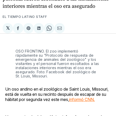
interiores mientras el oso era asegurado
EL TIEMPO LATINO STAFF
𝕏
Compartir
Share
Compartir
Share
Compartir
en
on
en
on
via
Facebook
Pinterest
LinkedIn
WhatsApp
Email
OSO FRONTINO. El zoo implementó
rápidamente su “Protocolo de respuesta de
emergencia de animales del zoológico" y los
visitantes y el personal fueron escoltados a las
instalaciones interiores mientras el oso era
asegurado. Foto: Facebook del zoológico de
St. Louis, Missouri.
Un oso andino en el zoológico de Saint Louis, Missouri,
está de vuelta en su recinto después de escapar de su
hábitat por segunda vez este mes,
informó CNN.