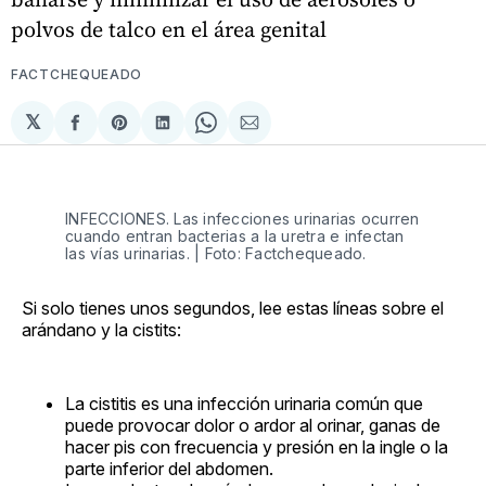
polvos de talco en el área genital
FACTCHEQUEADO
𝕏
Compartir
Share
Compartir
Share
Compartir
en
on
en
on
via
Facebook
Pinterest
LinkedIn
WhatsApp
Email
INFECCIONES. Las infecciones urinarias ocurren
cuando entran bacterias a la uretra e infectan
las vías urinarias. | Foto: Factchequeado.
Si solo tienes unos segundos, lee estas líneas sobre el
arándano y la cistits:
La cistitis es una infección urinaria común que
puede provocar dolor o ardor al orinar, ganas de
hacer pis con frecuencia y presión en la ingle o la
parte inferior del abdomen.