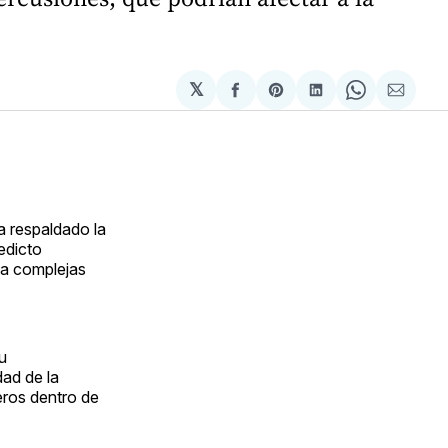
𝕏
Compartir
Share
Compartir
Share
Compa
en
on
en
on
via
Facebook
Pinterest
LinkedIn
WhatsApp
Email
a respaldado la
edicto
 a complejas
u
dad de la
eros dentro de