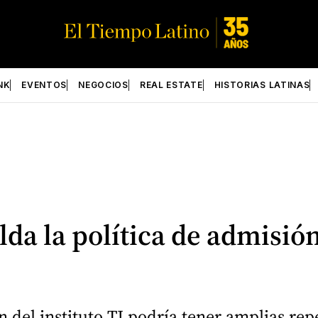
NK
EVENTOS
NEGOCIOS
REAL ESTATE
HISTORIAS LATINAS
da la política de admisión
 del instituto TJ podría tener amplias rep