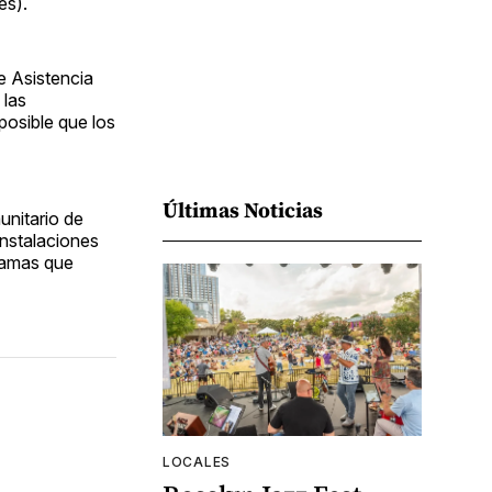
és).
e Asistencia
 las
posible que los
Últimas Noticias
nitario de
instalaciones
gramas que
LOCALES