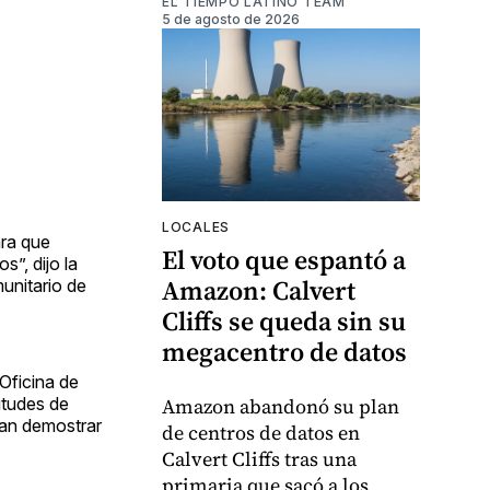
EL TIEMPO LATINO TEAM
5 de agosto de 2026
LOCALES
ara que
El voto que espantó a
”, dijo la
Amazon: Calvert
unitario de
Cliffs se queda sin su
megacentro de datos
 Oficina de
Amazon abandonó su plan
itudes de
dan demostrar
de centros de datos en
Calvert Cliffs tras una
primaria que sacó a los