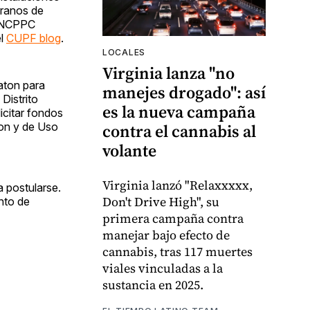
eranos de
M-NCPPC
el
CUPF blog
.
LOCALES
Virginia lanza "no
aton para
manejes drogado": así
Distrito
es la nueva campaña
icitar fondos
ton y de Uso
contra el cannabis al
volante
Virginia lanzó "Relaxxxxx,
 postularse.
Don't Drive High", su
nto de
primera campaña contra
manejar bajo efecto de
cannabis, tras 117 muertes
viales vinculadas a la
sustancia en 2025.