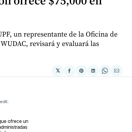
n ofrece $75,000 en
PF, un representante de la Oficina de
 WUDAC, revisará y evaluará las
𝕏
Compartir
Share
Compartir
Share
Compa
en
on
en
on
via
Facebook
Pinterest
LinkedIn
WhatsApp
Email
edit:
 que ofrece un
administradas