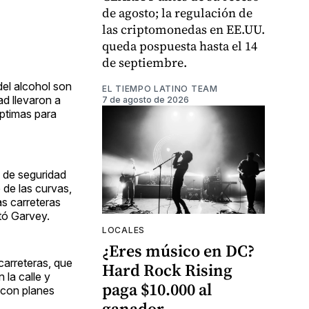
de agosto; la regulación de
las criptomonedas en EE.UU.
queda pospuesta hasta el 14
de septiembre.
del alcohol son
EL TIEMPO LATINO TEAM
ad llevaron a
7 de agosto de 2026
óptimas para
s de seguridad
e de las curvas,
as carreteras
tó Garvey.
LOCALES
¿Eres músico en DC?
carreteras, que
Hard Rock Rising
 la calle y
paga $10.000 al
, con planes
ganador