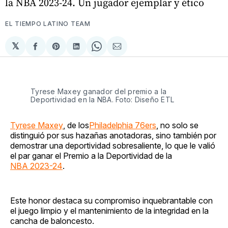
la NBA 2023-24. Un jugador ejemplar y ético
EL TIEMPO LATINO TEAM
𝕏
Compartir
Share
Compartir
Share
Compartir
en
on
en
on
via
Facebook
Pinterest
LinkedIn
WhatsApp
Email
Tyrese Maxey ganador del premio a la
Deportividad en la NBA. Foto: Diseño ETL
Tyrese Maxey
, de los
Philadelphia 76ers
, no solo se
distinguió por sus hazañas anotadoras, sino también por
demostrar una deportividad sobresaliente, lo que le valió
el par ganar el Premio a la Deportividad de la
NBA 2023-24
.
Este honor destaca su compromiso inquebrantable con
el juego limpio y el mantenimiento de la integridad en la
cancha de baloncesto.