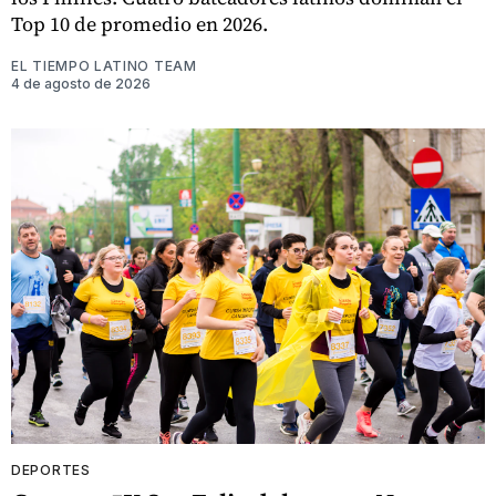
Top 10 de promedio en 2026.
EL TIEMPO LATINO TEAM
4 de agosto de 2026
DEPORTES