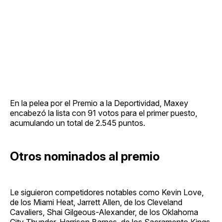
En la pelea por el Premio a la Deportividad, Maxey
encabezó la lista con 91 votos para el primer puesto,
acumulando un total de 2.545 puntos.
Otros nominados al premio
Le siguieron competidores notables como Kevin Love,
de los Miami Heat, Jarrett Allen, de los Cleveland
Cavaliers, Shai Gilgeous-Alexander, de los Oklahoma
City Thunder, Harrison Barnes, de los Sacramento Kings,