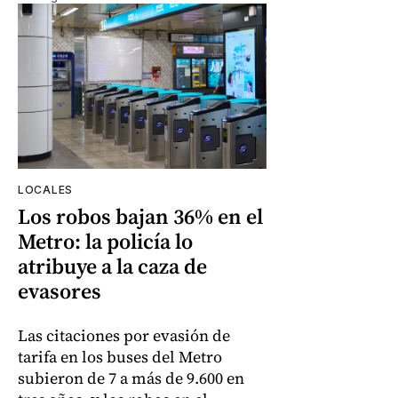
LOCALES
Los robos bajan 36% en el
Metro: la policía lo
atribuye a la caza de
evasores
Las citaciones por evasión de
tarifa en los buses del Metro
subieron de 7 a más de 9.600 en