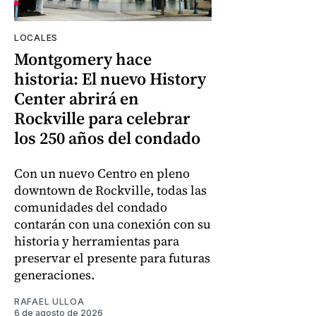
LOCALES
Montgomery hace
historia: El nuevo History
Center abrirá en
Rockville para celebrar
los 250 años del condado
Con un nuevo Centro en pleno
downtown de Rockville, todas las
comunidades del condado
contarán con una conexión con su
historia y herramientas para
preservar el presente para futuras
generaciones.
RAFAEL ULLOA
6 de agosto de 2026