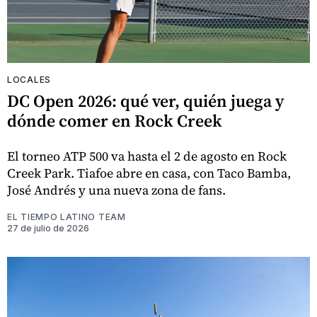
LOCALES
DC Open 2026: qué ver, quién juega y
dónde comer en Rock Creek
El torneo ATP 500 va hasta el 2 de agosto en Rock
Creek Park. Tiafoe abre en casa, con Taco Bamba,
José Andrés y una nueva zona de fans.
EL TIEMPO LATINO TEAM
27 de julio de 2026