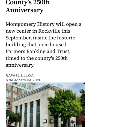
County's 250th
Anniversary
Montgomery History will open a
new center in Rockville this
September, inside the historic
building that once housed
Farmers Banking and Trust,
timed to the county's 250th
anniversary.
RAFAEL ULLOA
6 de agosto de 2026