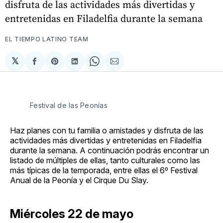
disfruta de las actividades más divertidas y
entretenidas en Filadelfia durante la semana
EL TIEMPO LATINO TEAM
𝕏
Compartir
Share
Compartir
Share
Compartir
en
on
en
on
via
Facebook
Pinterest
LinkedIn
WhatsApp
Email
Festival de las Peonías
Haz planes con tu familia o amistades y disfruta de las
actividades más divertidas y entretenidas en Filadelfia
durante la semana. A continuación podrás encontrar un
listado de múltiples de ellas, tanto culturales como las
más típicas de la temporada, entre ellas el 6º Festival
Anual de la Peonía y el Cirque Du Slay.
Miércoles 22 de mayo