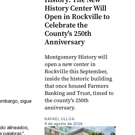
History Center Will
Open in Rockville to
Celebrate the
County's 250th
Anniversary
Montgomery History will
open a new center in
Rockville this September,
inside the historic building
that once housed Farmers
Banking and Trust, timed to
the county's 250th
 embargo, sigue
anniversary.
RAFAEL ULLOA
6 de agosto de 2026
ado alineados,
e palabras".