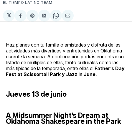
EL TIEMPO LATINO TEAM
𝕏
Compartir
Share
Compartir
Share
Compartir
en
on
en
on
via
Facebook
Pinterest
LinkedIn
WhatsApp
Email
Haz planes con tu familia o amistades y disfruta de las
actividades más divertidas y entretenidas en Oklahoma
durante la semana. A continuación podrás encontrar un
listado de múltiples de ellas, tanto culturales como las
más típicas de la temporada, entre ellas el
Father’s Day
Fest at Scissortail Park y Jazz in June.
Jueves 13 de junio
A Midsummer Night’s Dream at
Oklahoma Shakespeare in the Park