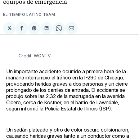
equipos de emergencia
EL TIEMPO LATINO TEAM
𝕏
Compartir
Share
Compartir
Share
Compartir
en
on
en
on
via
Facebook
Pinterest
LinkedIn
WhatsApp
Email
Credit: WGNTV
Un importante accidente ocurrido a primera hora de la
mañana interrumpió el tráfico en la I-290 de Chicago,
provocando heridas graves a dos personas y un cierre
prolongado de los carriles de entrada. El accidente se
produjo sobre las 2:32 de la madrugada en la avenida
Cicero, cerca de Kostner, en el barrio de Lawndale,
según informó la Policía Estatal de Illinois (ISP).
Un sedán plateado y otro de color oscuro colisionaron,
causando heridas graves tanto a un conductor como a