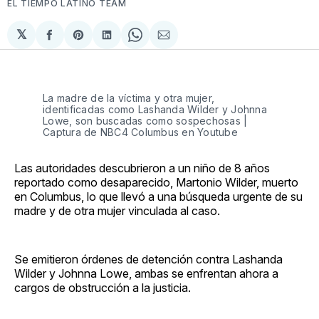
EL TIEMPO LATINO TEAM
𝕏
Compartir
Share
Compartir
Share
Compartir
en
on
en
on
via
Facebook
Pinterest
LinkedIn
WhatsApp
Email
La madre de la víctima y otra mujer,
identificadas como Lashanda Wilder y Johnna
Lowe, son buscadas como sospechosas |
Captura de NBC4 Columbus en Youtube
Las autoridades descubrieron a un niño de 8 años
reportado como desaparecido, Martonio Wilder, muerto
en Columbus, lo que llevó a una búsqueda urgente de su
madre y de otra mujer vinculada al caso.
Se emitieron órdenes de detención contra Lashanda
Wilder y Johnna Lowe, ambas se enfrentan ahora a
cargos de obstrucción a la justicia.