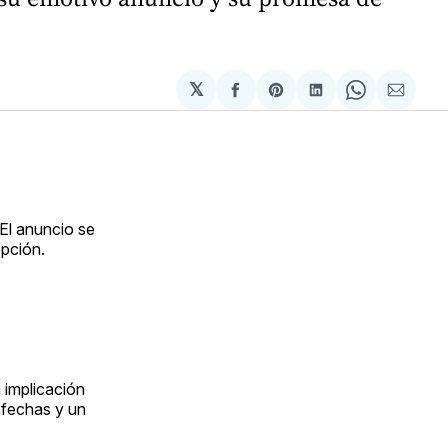
𝕏
Compartir
Share
Compartir
Share
Compa
en
on
en
on
via
Facebook
Pinterest
LinkedIn
WhatsApp
Email
 El anuncio se
pción.
a implicación
s fechas y un