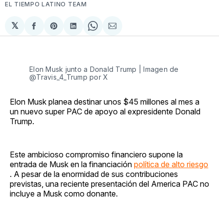
EL TIEMPO LATINO TEAM
𝕏
Compartir
Share
Compartir
Share
Compartir
en
on
en
on
via
Facebook
Pinterest
LinkedIn
WhatsApp
Email
Elon Musk junto a Donald Trump | Imagen de
@Travis_4_Trump por X
Elon Musk planea destinar unos $45 millones al mes a
un nuevo super PAC de apoyo al expresidente Donald
Trump.
Este ambicioso compromiso financiero supone la
entrada de Musk en la financiación
política de alto riesgo
. A pesar de la enormidad de sus contribuciones
previstas, una reciente presentación del America PAC no
incluye a Musk como donante.