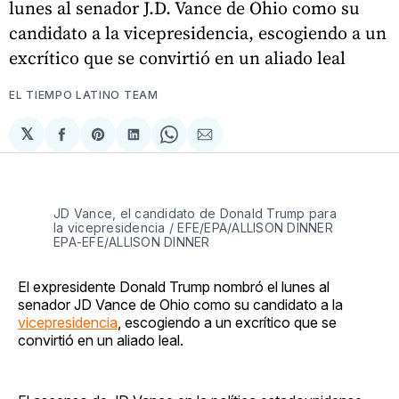
lunes al senador J.D. Vance de Ohio como su
candidato a la vicepresidencia, escogiendo a un
excrítico que se convirtió en un aliado leal
EL TIEMPO LATINO TEAM
𝕏
Compartir
Share
Compartir
Share
Compartir
en
on
en
on
via
Facebook
Pinterest
LinkedIn
WhatsApp
Email
JD Vance, el candidato de Donald Trump para
la vicepresidencia / EFE/EPA/ALLISON DINNER
EPA-EFE/ALLISON DINNER
El expresidente Donald Trump nombró el lunes al
senador JD Vance de Ohio como su candidato a la
vicepresidencia
, escogiendo a un excrítico que se
convirtió en un aliado leal.