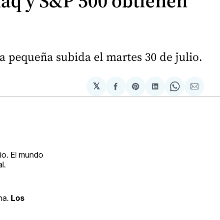
daq y S&P 500 obtienen
 pequeña subida el martes 30 de julio.
𝕏
Compartir
Share
Compartir
Share
Compa
en
on
en
on
via
Facebook
Pinterest
LinkedIn
WhatsApp
Email
io. El mundo
l.
ana.
Los