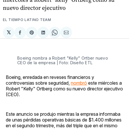
nuevo director ejecutivo
EL TIEMPO LATINO TEAM
𝕏
Compartir
Share
Compartir
Share
Compartir
en
on
en
on
via
Facebook
Pinterest
LinkedIn
WhatsApp
Email
Boeing nombra a Robert "Kelly" Ortber nuevo
CEO de la empresa | Foto: Diseño ETL
Boeing, enredada en reveses financieros y
controversias sobre seguridad,
nombró
este miércoles a
Robert "Kelly" Ortberg como su nuevo director ejecutivo
(CEO).
Este anuncio se produjo mientras la empresa informaba
de unas pérdidas operativas básicas de $1.400 millones
en el segundo trimestre, más del triple que en el mismo