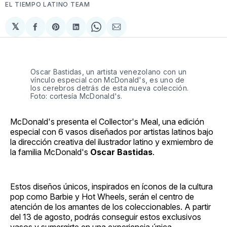
EL TIEMPO LATINO TEAM
𝕏
Compartir
Share
Compartir
Share
Compartir
en
on
en
on
via
Facebook
Pinterest
LinkedIn
WhatsApp
Email
Oscar Bastidas, un artista venezolano con un
vínculo especial con McDonald's, es uno de
los cerebros detrás de esta nueva colección.
Foto: cortesía McDonald's.
McDonald's presenta el Collector's Meal, una edición
especial con 6 vasos diseñados por artistas latinos bajo
la dirección creativa del ilustrador latino y exmiembro de
la familia McDonald's
Oscar Bastidas
.
Estos diseños únicos, inspirados en íconos de la cultura
pop como Barbie y Hot Wheels, serán el centro de
atención de los amantes de los coleccionables. A partir
del 13 de agosto, podrás conseguir estos exclusivos
vasos y sumergirte en una experiencia única.