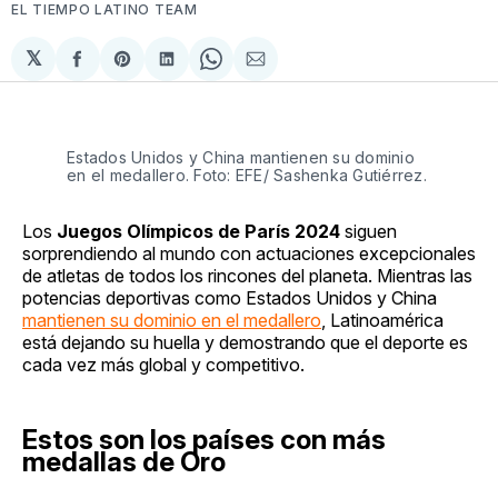
EL TIEMPO LATINO TEAM
𝕏
Compartir
Share
Compartir
Share
Compartir
en
on
en
on
via
Facebook
Pinterest
LinkedIn
WhatsApp
Email
Estados Unidos y China mantienen su dominio
en el medallero. Foto: EFE/ Sashenka Gutiérrez.
Los
Juegos Olímpicos de París 2024
siguen
sorprendiendo al mundo con actuaciones excepcionales
de atletas de todos los rincones del planeta. Mientras las
potencias deportivas como Estados Unidos y China
mantienen su dominio en el medallero
, Latinoamérica
está dejando su huella y demostrando que el deporte es
cada vez más global y competitivo.
Estos son los países con más
medallas de Oro