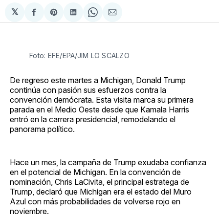
𝕏
Compartir
Share
Compartir
Share
Compartir
en
on
en
on
via
Facebook
Pinterest
LinkedIn
WhatsApp
Email
Foto: EFE/EPA/JIM LO SCALZO
De regreso este martes a Michigan, Donald Trump
continúa con pasión sus esfuerzos contra la
convención demócrata. Esta visita marca su primera
parada en el Medio Oeste desde que Kamala Harris
entró en la carrera presidencial, remodelando el
panorama político.
Hace un mes, la campaña de Trump exudaba confianza
en el potencial de Michigan. En la convención de
nominación, Chris LaCivita, el principal estratega de
Trump, declaró que Michigan era el estado del Muro
Azul con más probabilidades de volverse rojo en
noviembre.