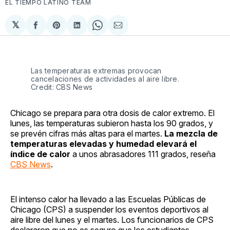
EL TIEMPO LATINO TEAM
𝕏
Compartir
Share
Compartir
Share
Compartir
en
on
en
on
via
Facebook
Pinterest
LinkedIn
WhatsApp
Email
Las temperaturas extremas provocan
cancelaciones de actividades al aire libre.
Credit: CBS News
Chicago se prepara para otra dosis de calor extremo. El
lunes, las temperaturas subieron hasta los 90 grados, y
se prevén cifras más altas para el martes.
La mezcla de
temperaturas elevadas y humedad elevará el
índice de calor
a unos abrasadores 111 grados, reseña
CBS News
.
El intenso calor ha llevado a las Escuelas Públicas de
Chicago (CPS) a suspender los eventos deportivos al
aire libre del lunes y el martes. Los funcionarios de CPS
declararon que no es seguro que los estudiantes