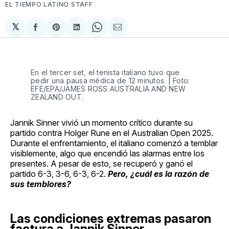
EL TIEMPO LATINO STAFF
𝕏
Compartir
Share
Compartir
Share
Compartir
en
on
en
on
via
Facebook
Pinterest
LinkedIn
WhatsApp
Email
En el tercer set, el tenista italiano tuvo que
pedir una pausa médica de 12 minutos. | Foto:
EFE/EPA/JAMES ROSS AUSTRALIA AND NEW
ZEALAND OUT.
Jannik Sinner vivió un momento crítico durante su
partido contra Holger Rune en el Australian Open 2025.
Durante el enfrentamiento, el italiano comenzó a temblar
visiblemente, algo que encendió las alarmas entre los
presentes. A pesar de esto, se recuperó y ganó el
partido 6-3, 3-6, 6-3, 6-2.
Pero, ¿cuál es la razón de
sus temblores?
Las condiciones extremas pasaron
factura a Jannik Sinner