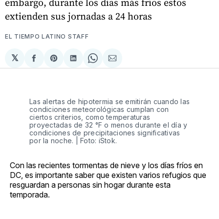
embargo, durante los días más fríos estos
extienden sus jornadas a 24 horas
EL TIEMPO LATINO STAFF
𝕏
Compartir
Share
Compartir
Share
Compartir
en
on
en
on
via
Facebook
Pinterest
LinkedIn
WhatsApp
Email
Las alertas de hipotermia se emitirán cuando las
condiciones meteorológicas cumplan con
ciertos criterios, como temperaturas
proyectadas de 32 °F o menos durante el día y
condiciones de precipitaciones significativas
por la noche. | Foto: iStok.
Con las recientes tormentas de nieve y los días fríos en
DC, es importante saber que existen varios refugios que
resguardan a personas sin hogar durante esta
temporada.