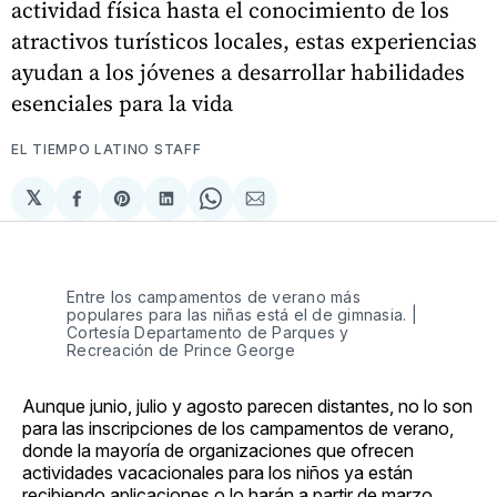
actividad física hasta el conocimiento de los
atractivos turísticos locales, estas experiencias
ayudan a los jóvenes a desarrollar habilidades
esenciales para la vida
EL TIEMPO LATINO STAFF
𝕏
Compartir
Share
Compartir
Share
Compartir
en
on
en
on
via
Facebook
Pinterest
LinkedIn
WhatsApp
Email
Entre los campamentos de verano más
populares para las niñas está el de gimnasia. |
Cortesía Departamento de Parques y
Recreación de Prince George
Aunque junio, julio y agosto parecen distantes, no lo son
para las inscripciones de los campamentos de verano,
donde la mayoría de organizaciones que ofrecen
actividades vacacionales para los niños ya están
recibiendo aplicaciones o lo harán a partir de marzo.