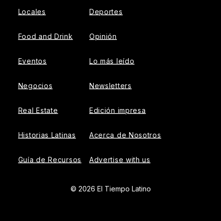
Locales
Deportes
Food and Drink
Opinión
Eventos
Lo más leído
Negocios
Newsletters
Real Estate
Edición impresa
Historias Latinas
Acerca de Nosotros
Guía de Recursos
Advertise with us
© 2026 El Tiempo Latino
{{!-- ADHESION AD CONTAINER --}}
{{!-- VIDEO SLIDER
AD CONTAINER --}}