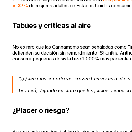
el 37%
de mujeres adultas en Estados Unidos consumie
Tabúes y críticas al aire
No es raro que las Cannamoms sean señaladas como "ir
defienden su decisión sin remordimiento. Shonitria Ant
consumir pequeñas dosis la hizo 1,000% más paciente c
“¿Quién más soporta ver
Frozen
tres veces al día s
bromeó, dejando en claro que los juicios ajenos no 
¿Placer o riesgo?
Aunque estas madres hablan de bienestar, expertos advi