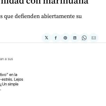
rnidad con marihuana
s que defienden abiertamente su
𝕏
Compartir
Share
Compartir
Share
Compa
en
on
en
on
via
Facebook
Pinterest
LinkedIn
WhatsApp
Email
an a sus
ivo" en la
i-estrés. Lejos
 ¿Un simple
.