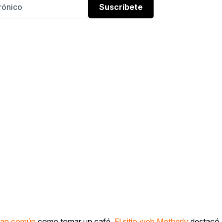
Suscríbete
 tan común
como tomar un café.
El sitio web Motherly
destacó 