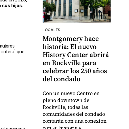
 sus hijos
.
LOCALES
Montgomery hace
historia: El nuevo
mujeres
 confesó que
History Center abrirá
en Rockville para
celebrar los 250 años
del condado
Con un nuevo Centro en
pleno downtown de
Rockville, todas las
comunidades del condado
contarán con una conexión
con su historia y
, el consumo