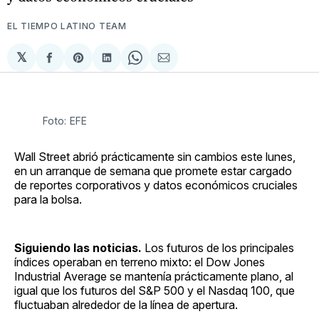
EL TIEMPO LATINO TEAM
𝕏
Compartir
Share
Compartir
Share
Compartir
en
on
en
on
via
Facebook
Pinterest
LinkedIn
WhatsApp
Email
Foto: EFE
Wall Street abrió prácticamente sin cambios este lunes,
en un arranque de semana que promete estar cargado
de reportes corporativos y datos económicos cruciales
para la bolsa.
Siguiendo las noticias.
Los futuros de los principales
índices operaban en terreno mixto: el Dow Jones
Industrial Average se mantenía prácticamente plano, al
igual que los futuros del S&P 500 y el Nasdaq 100, que
fluctuaban alrededor de la línea de apertura.