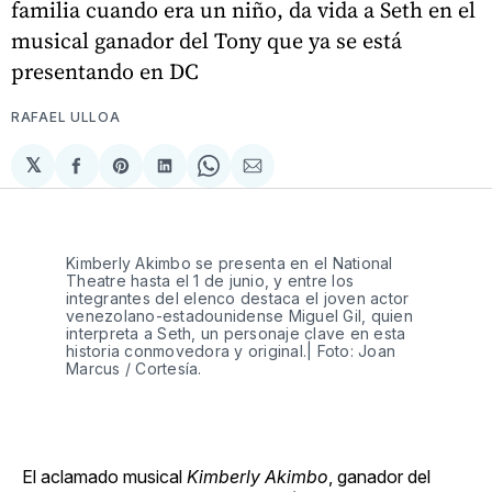
familia cuando era un niño, da vida a Seth en el
musical ganador del Tony que ya se está
presentando en DC
RAFAEL ULLOA
𝕏
Compartir
Share
Compartir
Share
Compartir
en
on
en
on
via
Facebook
Pinterest
LinkedIn
WhatsApp
Email
Kimberly Akimbo se presenta en el National 
Theatre hasta el 1 de junio, y entre los 
integrantes del elenco destaca el joven actor 
venezolano-estadounidense Miguel Gil, quien 
interpreta a Seth, un personaje clave en esta 
historia conmovedora y original.| Foto: Joan 
Marcus / Cortesía.
El aclamado musical
Kimberly Akimbo
, ganador del