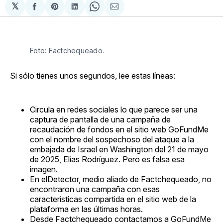
𝕏
Compartir
Share
Compartir
Share
Compartir
en
on
en
on
via
Facebook
Pinterest
LinkedIn
WhatsApp
Email
Foto: Factchequeado.
Si sólo tienes unos segundos, lee estas líneas:
Circula en redes sociales lo que parece ser una
captura de pantalla de una campaña de
recaudación de fondos en el sitio web GoFundMe
con el nombre del sospechoso del ataque a la
embajada de Israel en Washington del 21 de mayo
de 2025, Elías Rodríguez. Pero es falsa esa
imagen.
En elDetector, medio aliado de Factchequeado, no
encontraron una campaña con esas
características compartida en el sitio web de la
plataforma en las últimas horas.
Desde Factchequeado contactamos a GoFundMe