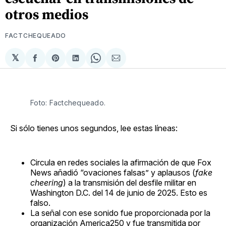
otros medios
FACTCHEQUEADO
𝕏
Compartir
Share
Compartir
Share
Compartir
en
on
en
on
via
Facebook
Pinterest
LinkedIn
WhatsApp
Email
Foto: Factchequeado.
Si sólo tienes unos segundos, lee estas líneas:
Circula en redes sociales la afirmación de que Fox
News añadió “ovaciones falsas” y aplausos (
fake
cheering
) a la transmisión del desfile militar en
Washington D.C. del 14 de junio de 2025. Esto es
falso.
La señal con ese sonido fue proporcionada por la
organización America250 y fue transmitida por