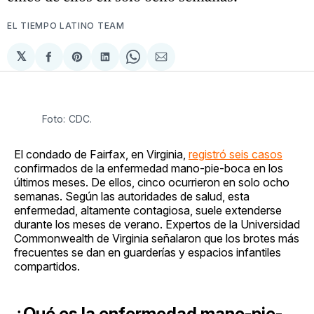
EL TIEMPO LATINO TEAM
𝕏
Compartir
Share
Compartir
Share
Compartir
en
on
en
on
via
Facebook
Pinterest
LinkedIn
WhatsApp
Email
Foto: CDC. 
El condado de Fairfax, en Virginia,
registró seis casos
confirmados de la enfermedad mano-pie-boca en los
últimos meses. De ellos, cinco ocurrieron en solo ocho
semanas. Según las autoridades de salud, esta
enfermedad, altamente contagiosa, suele extenderse
durante los meses de verano. Expertos de la Universidad
Commonwealth de Virginia señalaron que los brotes más
frecuentes se dan en guarderías y espacios infantiles
compartidos.
¿Qué es la enfermedad mano-pie-