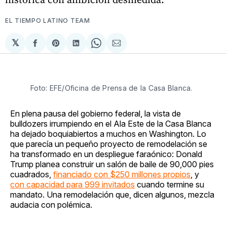
EL TIEMPO LATINO TEAM
𝕏
Compartir
Share
Compartir
Share
Compartir
en
on
en
on
via
Facebook
Pinterest
LinkedIn
WhatsApp
Email
Foto: EFE/Oficina de Prensa de la Casa Blanca. 
En plena pausa del gobierno federal, la vista de
bulldozers irrumpiendo en el Ala Este de la Casa Blanca
ha dejado boquiabiertos a muchos en Washington. Lo
que parecía un pequeño proyecto de remodelación se
ha transformado en un despliegue faraónico: Donald
Trump planea construir un salón de baile de 90,000 pies
cuadrados,
financiado con $250 millones propios
, y
con capacidad para 999 invitados
cuando termine su
mandato. Una remodelación que, dicen algunos, mezcla
audacia con polémica.